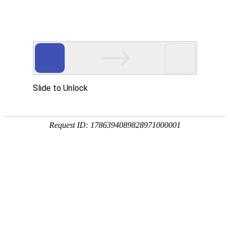
首
页
行业领域及产品
产
品
致力于为全球家电、消费类电子产品和汽车制造领域，提供安全、高效、智
中
能的保护方案
心
产品浏览
行
业
应
家电类
用
衣机、冰箱
关
于
常