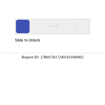
首
页
行业领域及产品
产
品
致力于为全球家电、消费类电子产品和汽车制造领域，提供安全、高效、智
中
能的保护方案
心
产品浏览
行
业
应
家电类
用
衣机、冰箱
关
于
常